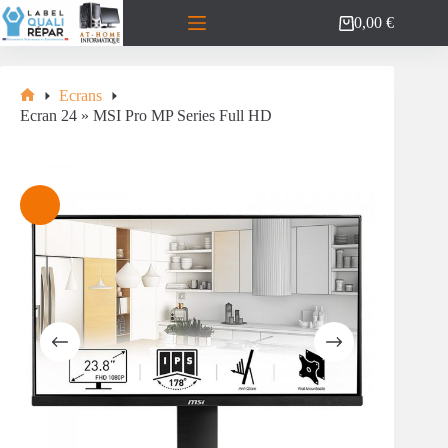
Passer
0,00
€
au
Panier
contenu
d’achat
Ecrans
Accueil
Ecran 24 » MSI Pro MP Series Full HD