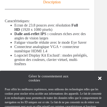
Series
Description
n
Full
a
HD
t
i
Caractéristiques:
v
Ecran de 23.8 pouces avec résolution
Full
e
HD
(1920 x 1080 pixels)
:
Dalle
anti-reflet
IPS :
couleurs riches avec des
angles de vision larges
Fatigue visuelle réduite avec le mode Eye Saver
Connecteur analogique VGA + connecteur
numérique HDMI 1.4
Logociel Display Kit Exclusif : modes préréglés,
gestion des couleurs, clavier virtuel, multi-
fenêtres
Gérer le consentement aux
Adresse
cookies
44, rue Jean JAURES
17300 ROCHEFORT
Pour offrir les meilleures expériences, nous utilisons des technologies telles que les
(A côté du Commissariat)
cookies pour stocker et/ou accéder aux informations des appareils. Le fait de consentir
Horaires d’ouverture
à ces technologies nous permettra de traiter des données telles que le comportement de
Lundi au Vendredi : 10h - 12h / 15h - 18h
navigation ou les ID uniques sur ce site. Le fait de ne pas consentir ou de retirer son
Samedi : 10h - 12h
consentement peut avoir un effet négatif sur certaines caractéristiques et fonctions.