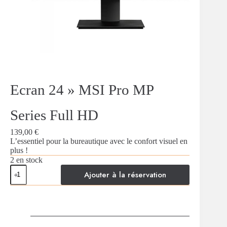
Ecran 24 » MSI Pro MP
Series Full HD
139,00
€
L’essentiel pour la bureautique avec le confort visuel en
plus !
2 en stock
quantité
Ajouter à la réservation
de
Ecran
A
24''
l
MSI
t
Pro
e
MP
r